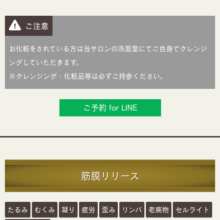
ご注意
お化粧をされている方は当サロンの洗面室にてご自身でクレンジ
ングしていただきます。
※クレンジング・化粧品等は必ずご持参ください。
ご予約 for LINE
筋膜リリース
たるみ
むくみ
凝り
疲労
歪み
リンパ
老廃物
セルライト