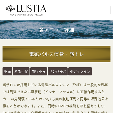
各メニュー詳細
電磁パルス痩身・筋トレ
肥満
運動不足
血行不良
リンパ停滞
ボディライン
当サロンが採用している電磁パルスマシン（EMT）は一般的なEMS
では到達できない深層筋（インナーマッスル）に直接作用するた
め、30分間寝ているだけで約7万回の腹筋運動と同等の運動効果を
得ることができます。また、同時にEMSの機能も兼ね備えており、