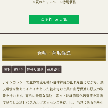
※夏のキャンペーン特別価格
ご予約 for LINE
発毛・育毛促進
薄毛
抜け毛
艶張り減退
頭皮硬化
ナインカレントで生体電流を補い自律神経の乱れを整えながら、頭
皮環境を整えてイキイキとした髪を育むと共に血行促進し頭皮の改
善を行います。育毛に最適な脂肪由来ヒト幹細胞順化培養液を高濃
度配合した次世代スカルプエッセンスを使用し、毛包にある毛を生