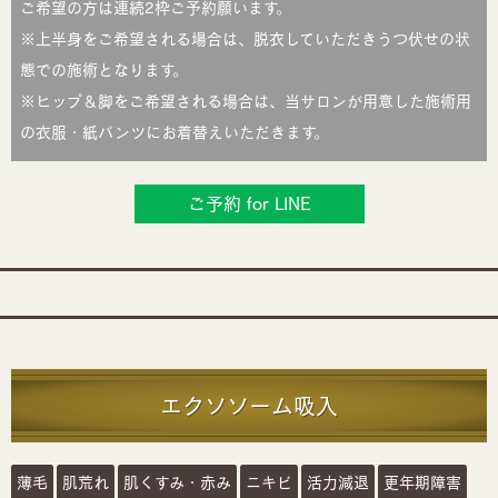
ご希望の方は連続2枠ご予約願います。
※上半身をご希望される場合は、脱衣していただきうつ伏せの状
態での施術となります。
※ヒップ＆脚をご希望される場合は、当サロンが用意した施術用
の衣服・紙パンツにお着替えいただきます。
ご予約 for LINE
エクソソーム吸入
薄毛
肌荒れ
肌くすみ・赤み
ニキビ
活力減退
更年期障害