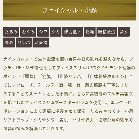
フェイシャル・小顔
たるみ
むくみ
シワ
シミ
弾力低下
乾燥
眼精疲労
凝り
歪み
リンパ
老廃物
ナインカレントで生体電流を補い自律神経の乱れを整えながら、プ
ラチナRF・MFRを使用してフェイススリムUPのダイヤモンド理論の
ポイント「頭蓋」「筋膜」「血液リンパ」「自律神経ホルモン」全
てにアプローチ。デコルテ・肩・腕・首・顔の筋膜を丁寧にリリー
スすることでスッキリとした小顔に。さらに高機能のマルチ美容液
を配合したフェイススリムブースターセラムを使用し、エレクトロ
ポレーションにより深部に浸透させて保湿・たるみやむくみ・小顔
リフトアップ・シミやシワ・美肌・ハリや弾力・脂肪分解の効果で
お顔の悩みを解決していきます。